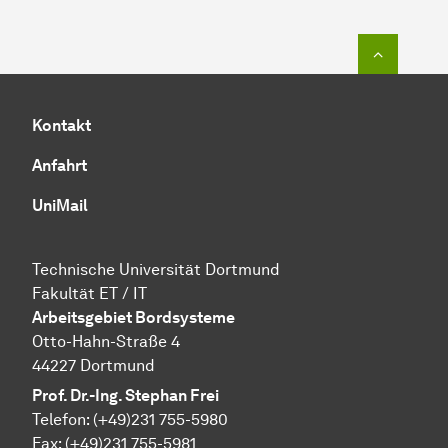
Zum Seit
Kontakt
Anfahrt
UniMail
Technische Universität Dortmund
Fakultät ET / IT
Arbeitsgebiet Bordsysteme
Otto-Hahn-Straße 4
44227 Dortmund
Prof. Dr.-Ing. Stephan Frei
Telefon: (+49)231 755-5980
Fax: (+49)231 755-5981