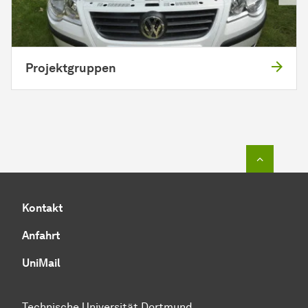
Projektgruppen
Zum Seit
Kontakt
Anfahrt
UniMail
Technische Universität Dortmund