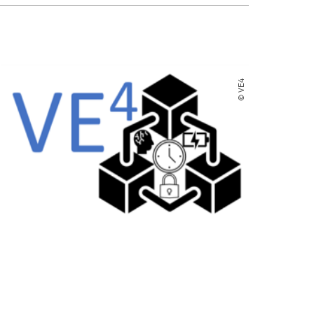
© VE4