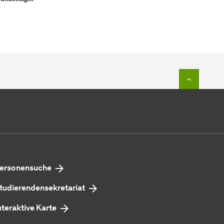
Zum Seit
ersonensuche
tudierendensekretariat
nteraktive Karte