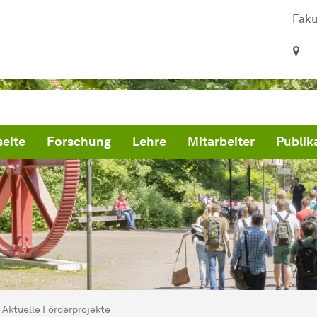
Faku
seite
Forschung
Lehre
Mitarbeiter
Publik
ind hier:
artseite
Aktuelle Förderprojekte