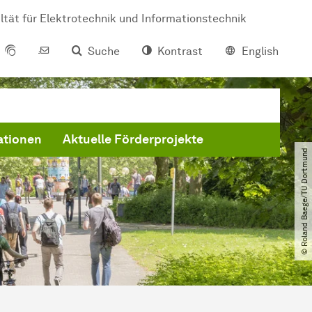
ltät für Elektrotechnik und Informationstechnik
Suche
Kontrast
English
ationen
Aktuelle Förderprojekte
© Roland Baege​/​TU Dortmund