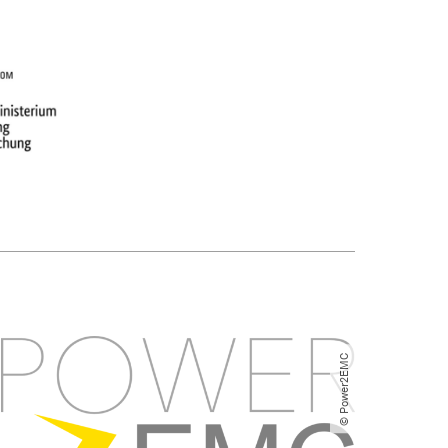
© Power2EMC