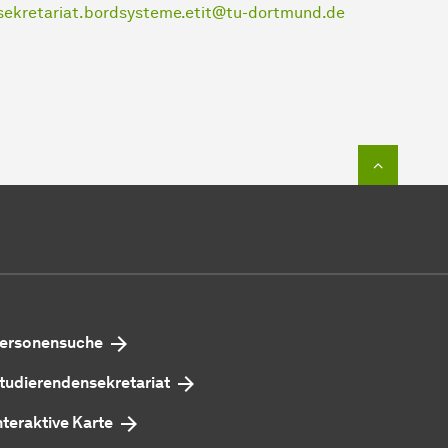
sekretariat.bordsysteme.etit@tu-dortmund.de
Zum Seit
ersonensuche
tudierendensekretariat
nteraktive Karte