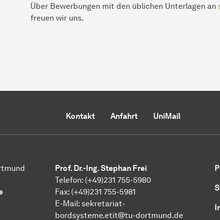
Über Bewerbungen mit den üblichen Unterlagen an
freuen wir uns.
Kontakt
Anfahrt
UniMail
ortmund
Prof. Dr.-Ing. Stephan Frei
P
Telefon: (+49)231 755-5980
S
e
Fax: (+49)231 755-5981
E-Mail: sekretariat-
I
bordsysteme.etit@tu-dortmund.de