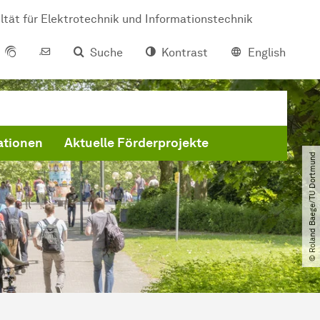
ltät für Elektrotechnik und Informationstechnik
Suche
Kontrast
English
ationen
Aktuelle Förderprojekte
© Roland Baege​/​TU Dortmund