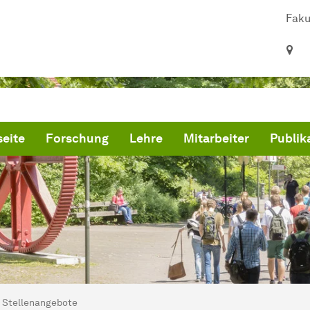
Faku
seite
Forschung
Lehre
Mitarbeiter
Publik
ind hier:
artseite
Stellenangebote