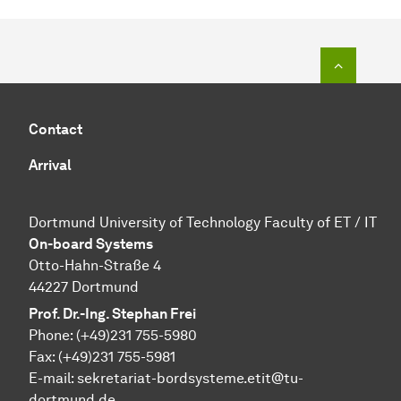
To top o
Contact
Arrival
Dortmund University of Technology Faculty of ET / IT
On-board Systems
Otto-Hahn-Straße 4
44227 Dortmund
Prof. Dr.-Ing. Stephan Frei
Phone: (+49)231 755-5980
Fax: (+49)231 755-5981
E-mail: sekretariat-bordsysteme.etit@tu-
dortmund.de